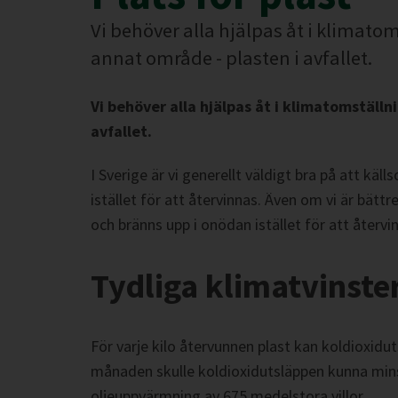
Vi behöver alla hjälpas åt i klimatoms
annat område - plasten i avfallet.
Vi behöver alla hjälpas åt i klimatomställni
avfallet.
I Sverige är vi generellt väldigt bra på att kä
istället för att återvinnas. Även om vi är bättr
och bränns upp i onödan istället för att återvinn
Tydliga klimatvinste
För varje kilo återvunnen plast kan koldioxidut
månaden skulle koldioxidutsläppen kunna minsk
oljeuppvärmning av 675 medelstora villor.