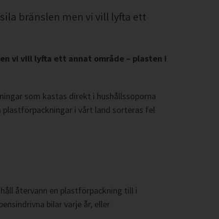
ila bränslen men vi vill lyfta ett
n vi vill lyfta ett annat område – plasten i
ckningar som kastas direkt i hushållssoporna
a plastförpackningar i vårt land sorteras fel
åll återvann en plastförpackning till i
indrivna bilar varje år, eller