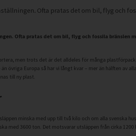
tällningen. Ofta pratas det om bil, flyg och foss
ngen. Ofta pratas det om bil, flyg och fossila bränslen me
llsortera, men trots det är det alldeles för många plastförpa
e än övriga Europa så har vi långt kvar – mer än hälften av all
as till ny plast.
r
släppen minska med upp till två kilo och om alla svenska hush
a med 3600 ton. Det motsvarar utsläppen från cirka 1200 bens