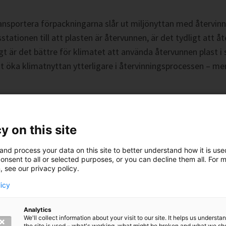
ansportera förpackningarna slår ut miljönyttan med återvinni
stationen till att plasten är återvunnen, är det tydligt att 
är det bättre för klimatet att använda återvunnen plast i stä
tt öka klimatnyttan ytterligare i återvinningsprocessen – men
nd på Skövde Energi. Plasten energiåtervinns i fjärrvärmepan
.
y on this site
and process your data on this site to better understand how it is us
onsent to all or selected purposes, or you can decline them all. For 
, see our privacy policy.
licy
sortera plasten. Vi har också makten att ställa krav och påv
packningar gjorda på återvunnen plast.
Analytics
We'll collect information about your visit to our site. It helps us underst
the site is used – what's working, what might be broken and what we sh