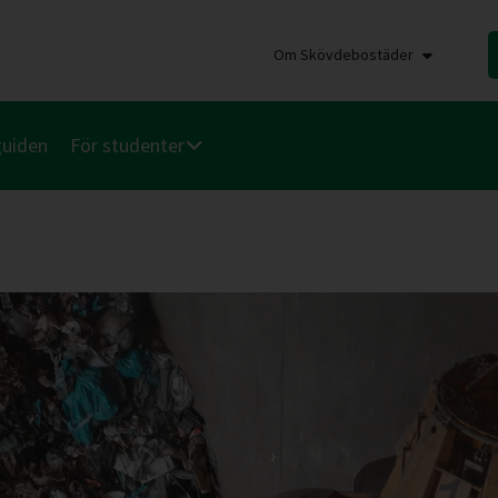
Om Skövdebostäder
guiden
För studenter