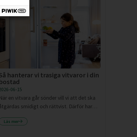
Så hanterar vi trasiga vitvaror i din
bostad
2026-06-15
När en vitvara går sönder vill vi att det ska
åtgärdas smidigt och rättvist. Därför har…
Läs mer