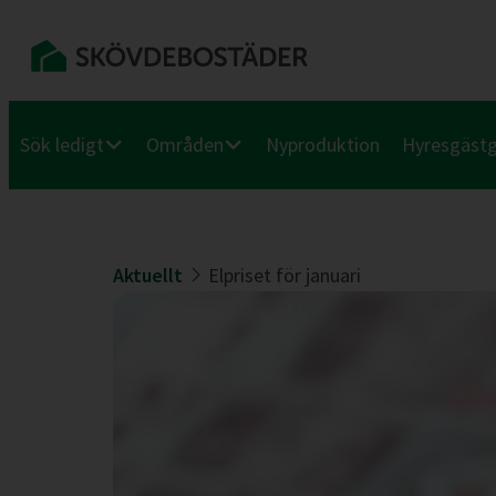
Sök ledigt
Områden
Nyproduktion
Hyresgäst
Aktuellt
Elpriset för januari