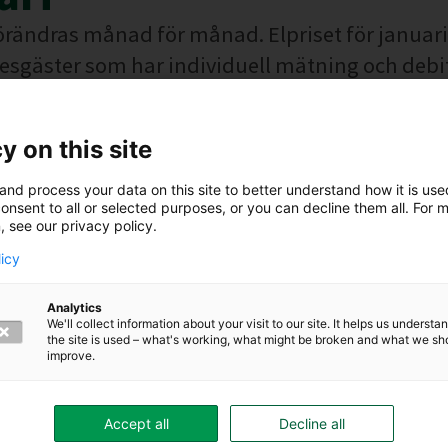
örändras månad för månad. Elpriset för januari
resgäster som har individuell mätning och debi
olag tar vi ställning till hur det kan hanteras så rättvist oc
y on this site
visas i
Hyresgästguiden på sidan elpris
.
and process your data on this site to better understand how it is us
onsent to all or selected purposes, or you can decline them all. For 
, see our privacy policy.
licy
Analytics
We'll collect information about your visit to our site. It helps us underst
the site is used – what's working, what might be broken and what we sh
improve.
Accept all
Decline all