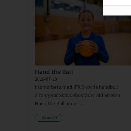
Hand the Ball
2026-07-20
I samarbete med IFK Skövde handboll
arrangerar Skövdebostäder aktiviteten
Hand the Ball under…
Läs mer