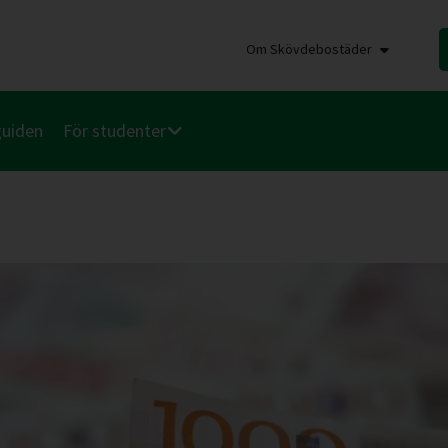
Om Skövdebostäder
guiden
För studenter