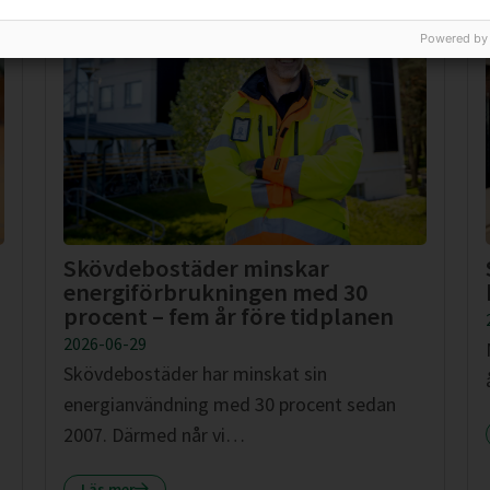
Powered by
Skövdebostäder minskar
energiförbrukningen med 30
procent – fem år före tidplanen
2026-06-29
Skövdebostäder har minskat sin
energianvändning med 30 procent sedan
2007. Därmed når vi…
Läs mer