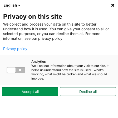
English
Privacy on this site
We collect and process your data on this site to better
understand how it is used. You can give your consent to all or
selected purposes, or you can decline them all. For more
Under boendetiden
Hyra och betalning
Elpris
information, see our privacy policy.
Elpris
Privacy policy
Här hittar du aktuella elpriser för dig som
har individuell mätning och debitering av el
Analytics
We'll collect information about your visit to our site. It
(IMD).
helps us understand how the site is used – what's
working, what might be broken and what we should
improve.
Elpriset ändras från månad till månad och publiceras
här så snart det är fastställt. Priset anges i kronor
Accept all
Decline all
per kilowattimme och inkluderar både elförbrukning,
nätavgifter, energiskatt och moms.