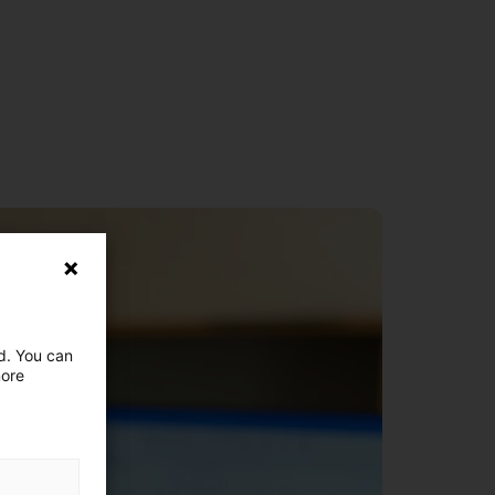
ed. You can
more