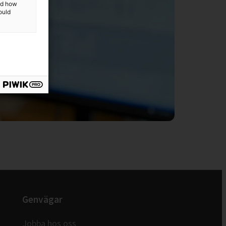
and how
ould
Genvägar
Jobba hos oss