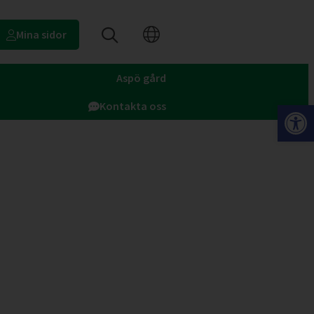
Mina sidor
Aspö gård
Op
Kontakta oss