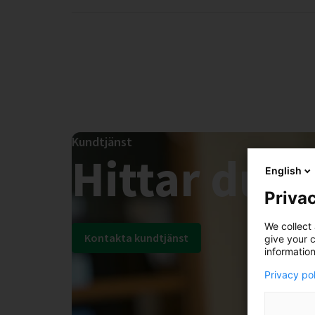
Kundtjänst
Hittar du i
English
Privac
We collect 
Kontakta kundtjänst
give your c
information
Privacy po