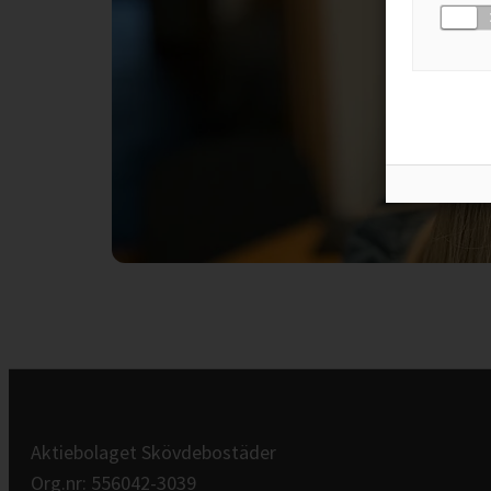
Aktiebolaget Skövdebostäder
Org.nr: 556042-3039