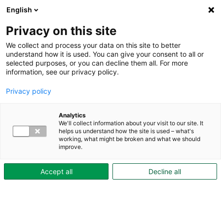
English
Privacy on this site
We collect and process your data on this site to better
understand how it is used. You can give your consent to all or
selected purposes, or you can decline them all. For more
Under boendetiden
Inne i bostaden
information, see our privacy policy.
Multimediaskåp
Privacy policy
Multimediaskåp
I våra nyare lägenheter finns ofta ett skåp
Analytics
We'll collect information about your visit to our site. It
för el och multimedia. Skåpet samlar
helps us understand how the site is used – what's
working, what might be broken and what we should
viktiga funktioner för bostadens el och
improve.
kommunikation på ett och samma ställe.
Accept all
Decline all