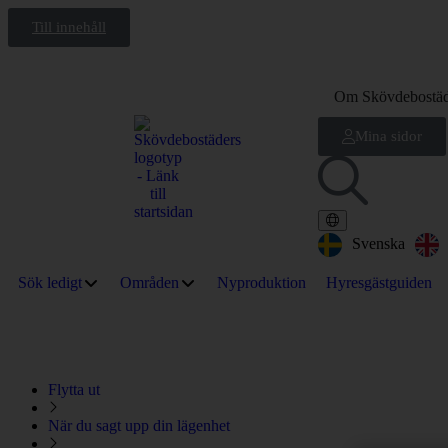
Till innehåll
Om Skövdebostäd
Mina sidor
Svenska
Sök ledigt
Områden
Nyproduktion
Hyresgästguiden
Flytta ut
När du sagt upp din lägenhet