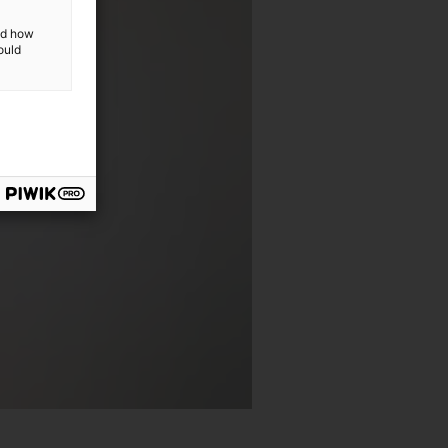
and how
ould