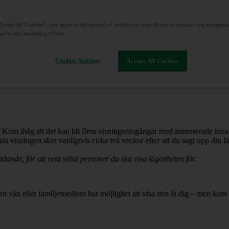
Accept All Cookies”, you agree to the storing of cookies on your device to enhance site navigation
ist in our marketing efforts.
ett erbjudande uppmanas att titta på lägenheten först.
m står i bostadskön och som fått ett erbjudande. Det kan bli flera omgån
Cookies Settings
Accept All Cookies
. Kom ihåg att det kan bli flera visningsomgångar med intresserade inna
rsta visningen sker vanligtvis cirka två veckor efter att du sagt upp din l
nde, för att veta vilka personer du ska visa lägenheten för.
en vän eller familjemedlem har möjlighet att visa den åt dig – men kom i