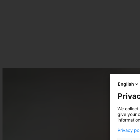
English
Privac
We collect 
give your c
information
Privacy po