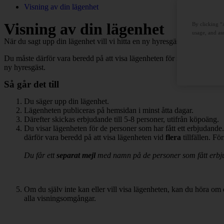
Visning av din lägenhet
Visning av din lägenhet
By clicking “
usage, and ass
När du sagt upp din lägenhet vill vi hitta en ny hyresgäst. De som får 
Du måste därför vara beredd på att visa lägenheten för intressenter so
ny hyresgäst.
Så går det till
Du säger upp din lägenhet.
Lägenheten publiceras på hemsidan i minst åtta dagar.
Därefter skickas erbjudande till 5-8 personer, utifrån köpoäng.
Du visar lägenheten för de personer som har fått ett erbjudande
därför vara beredd på att visa lägenheten vid
flera
tillfällen. Fö
Du får ett
separat mejl
med namn på de personer som fått erbjuda
Om du själv inte kan eller vill visa lägenheten, kan du höra om 
alla visningsomgångar.