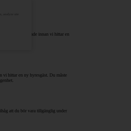
, analyze site
gar med intresserade innan vi hittar en
n vi hittar en ny hyresgäst. Du måste
ägenhet.
håg att du bör vara tillgänglig under