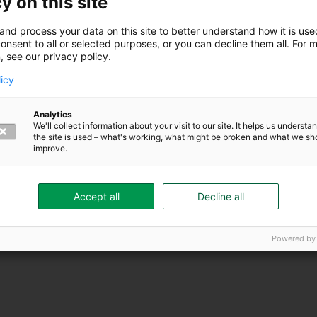
y on this site
and process your data on this site to better understand how it is us
onsent to all or selected purposes, or you can decline them all. For 
, see our privacy policy.
licy
Analytics
We'll collect information about your visit to our site. It helps us underst
the site is used – what's working, what might be broken and what we sh
il flytta till Skövde och
improve.
ortrivdes!
intervju
Accept all
Decline all
Powered by