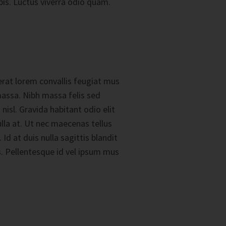
is. Luctus viverra odio quam.
 erat lorem convallis feugiat mus
massa. Nibh massa felis sed
nisl. Gravida habitant odio elit
lla at. Ut nec maecenas tellus
d at duis nulla sagittis blandit
s. Pellentesque id vel ipsum mus