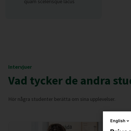
quam scelerisque lacus
Intervjuer
Vad tycker de andra st
Hör några studenter berätta om sina upplevelser.
English