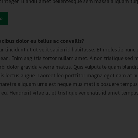
t integer. Blandit amet pellentesque sem massa aliquam turp
eo
cibus dolor eu tellus ac convallis?
r tincidunt ut ut velit sapien id habitasse. Et molestie nunc
ean. Enim sagittis tortor nullam amet. A non tristique sed 
bi dolor gravida viverra mattis. Quis vulputate quam blandit 
quis lectus augue. Laoreet leo porttitor magna eget nam at nu
pharetra aliquam urna est neque mus mattis posuere tempus. I
t eu. Hendrerit vitae at et tristique venenatis id amet tempu