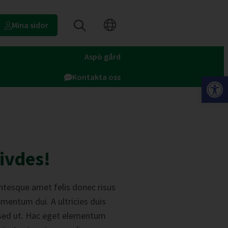
Mina sidor
Aspö gård
Op
Kontakta oss
rivdes!
entesque amet felis donec risus
lementum dui. A ultricies duis
s sed ut. Hac eget elementum