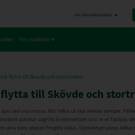
Om Skövdebostäder
guiden
För studenter
mil flytta till Skövde och stortrivdes!
flytta till Skövde och stort
 quis sed orci massa. Nisi tellus ut sed aenean semper. Pell
ncidunt pulvinar sagittis in elementum orci. In et facilisis e
uam urna nunc aliquet fringilla tellus. Elementum purus tellu