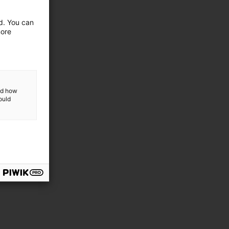
ed. You can
more
and how
ould