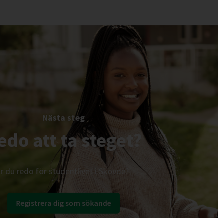
Nästa steg
edo att ta steget?
r du redo för studentlivet i Skövde?
Registrera dig som sökande