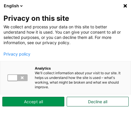
English
Privacy on this site
We collect and process your data on this site to better
understand how it is used. You can give your consent to all or
selected purposes, or you can decline them all. For more
Under boendetiden
Inne i bostaden
information, see our privacy policy.
Småkryp och ohyra i bostaden
Privacy policy
Småkryp och ohyra i
bostaden
Analytics
We'll collect information about your visit to our site. It
helps us understand how the site is used – what's
Vi vill att du ska känna dig trygg i ditt
working, what might be broken and what we should
improve.
boende. Om du upptäcker småkryp eller
misstänker ohyra i din lägenhet är det
Accept all
Decline all
därför viktigt att du kontaktar din
kvartersvärd så snart som möjligt. Ju
tidigare vi får veta, desto enklare är det att