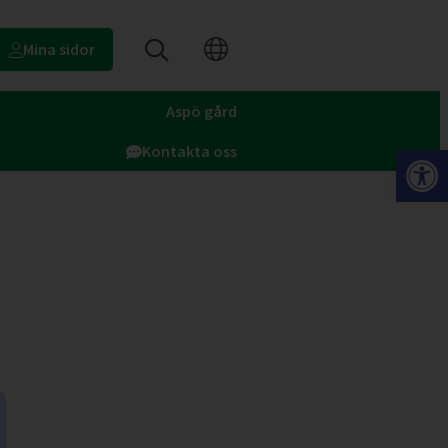
Mina sidor
Aspö gård
Op
Kontakta oss