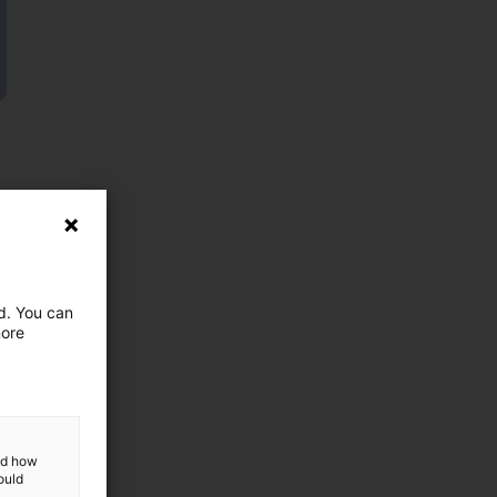
ed. You can
more
and how
ould