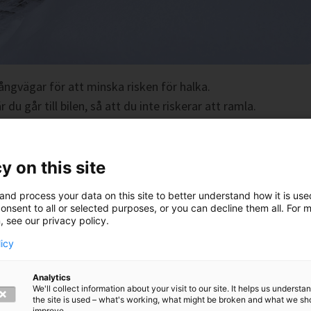
ångvägar för att minska risken för halka.
 du går till bilen, så att du inte riskerar att ramla.
teringar
y on this site
and process your data on this site to better understand how it is us
ör ordinarie arbetstid och rycker in när det behövs. Snön
onsent to all or selected purposes, or you can decline them all. For 
r det viktigt att vi kan börja arbeta direkt när den faller.
, see our privacy policy.
a insatserna. Vi arbetar så snabbt vi kan och gör vårt bästa för
licy
Analytics
We'll collect information about your visit to our site. It helps us underst
keringsplats?
the site is used – what's working, what might be broken and what we sh
improve.