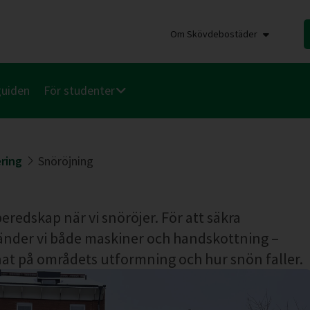
Om Skövdebostäder
guiden
För studenter
ring
Snöröjning
beredskap när vi snöröjer. För att säkra
nder vi både maskiner och handskottning –
nat på områdets utformning och hur snön faller.