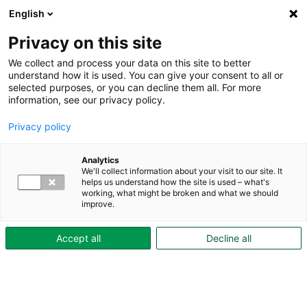
English
Privacy on this site
We collect and process your data on this site to better
understand how it is used. You can give your consent to all or
selected purposes, or you can decline them all. For more
Under boendetiden
Tryggt boende
information, see our privacy policy.
Felanmälan
Privacy policy
Felanmälan
Analytics
We'll collect information about your visit to our site. It
Om ett fel uppstår i din lägenhet är det viktigt att du
helps us understand how the site is used – what's
kontaktar oss så att vi kan åtgärda detta.
Du kan
working, what might be broken and what we should
improve.
med fördel anmäla felet genom Mina sidor.
Du
kan skapa en genväg till Mina sidor i telefonen
Accept all
Decline all
genom att lägg till Mina sidor på hemskärmen. På så
sätt blir det smidigare för dig att nå sidan.